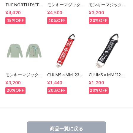
THE NORTH FACE
モンキーマジックオ
モンキーマジック
Tシャツ '23 （メン
リジナル クラシッ
20周年記念 ノー
¥4,420
¥4,500
¥3,200
ズ＆ウィメンズ）
クTシャツ
スリーブシャツ
15%OFF
10%OFF
20%OFF
モンキーマジック
CHUMS × MM '23 キ
CHUMS × MM '22 キ
20周年記念 ロン
ーホルダー
ーホルダー
¥3,200
¥1,440
¥1,200
グスリーブシャツ
20%OFF
20%OFF
20%OFF
商品一覧に戻る