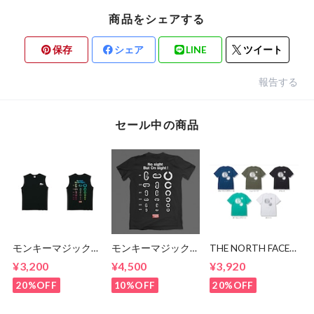
商品をシェアする
保存
シェア
LINE
ツイート
報告する
セール中の商品
モンキーマジック
モンキーマジックオ
THE NORTH FACE
20周年記念 ノー
リジナル クラシッ
Tシャツ '22 （メン
¥3,200
¥4,500
¥3,920
スリーブシャツ
クTシャツ
ズ＆ウィメンズ）
20%OFF
10%OFF
20%OFF