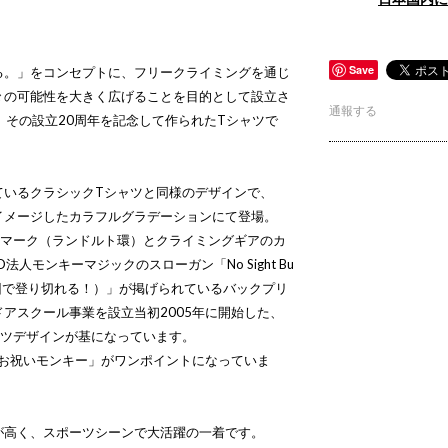
Save
る。」をコンセプトに、フリークライミングを通じ
々の可能性を大きく広げることを目的として設立さ
通報する
。その設立20周年を記念して作られたTシャツで
ているクラシックTシャツと同様のデザインで、
イメージしたカラフルグラデーションにて登場。
Cマーク（ランドルト環）とクライミングギアのカ
人モンキーマジックのスローガン「No Sight Bu
も、一回で登り切れる！）」が掲げられているバックプリ
アスクール事業を設立当初2005年に開始した、
ャツデザインが基になっています。
年お祝いモンキー」がワンポイントになっていま
が高く、スポーツシーンで大活躍の一着です。