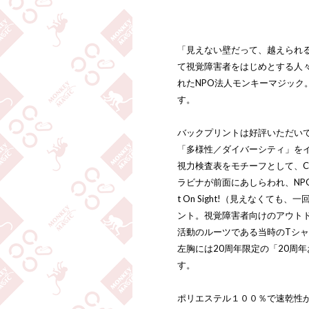
「見えない壁だって、越えられ
て視覚障害者をはじめとする人
れたNPO法人モンキーマジック
す。
バックプリントは好評いただい
「多様性／ダイバーシティ」を
視力検査表をモチーフとして、
ラビナが前面にあしらわれ、NPO法
t On Sight!（見えなくて
ント。視覚障害者向けのアウトド
活動のルーツである当時のTシ
左胸には20周年限定の「20周
す。
ポリエステル１００％で速乾性